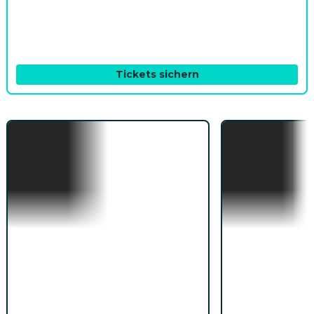
You, Me & Tuscany
Jetzt die neue RomCom mit Halle Bailey und Regé-
Jean Page ansehen!
Tickets sichern
Premieres
PAW Patrol: The Dino Movie
Official Start: August 14, 2026
Official Start: Augu