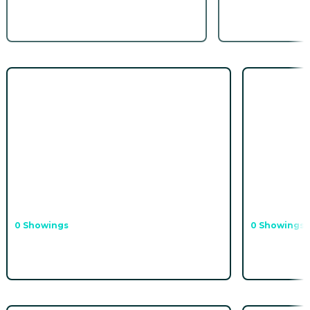
Specials
Sommerkino auf dem Benninghof
Filmausle
0 Showings
0 Showings
To the screenings
Did you know?